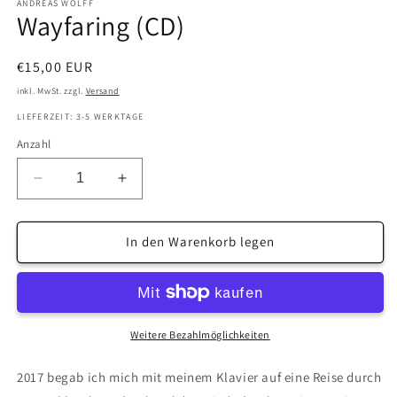
ANDREAS WOLFF
Wayfaring (CD)
Normaler
€15,00 EUR
Preis
inkl. MwSt. zzgl.
Versand
LIEFERZEIT: 3-5 WERKTAGE
Anzahl
Verringere
Erhöhe
die
die
Menge
Menge
für
für
In den Warenkorb legen
Wayfaring
Wayfaring
(CD)
(CD)
Weitere Bezahlmöglichkeiten
2017 begab ich mich mit meinem Klavier auf eine Reise durch